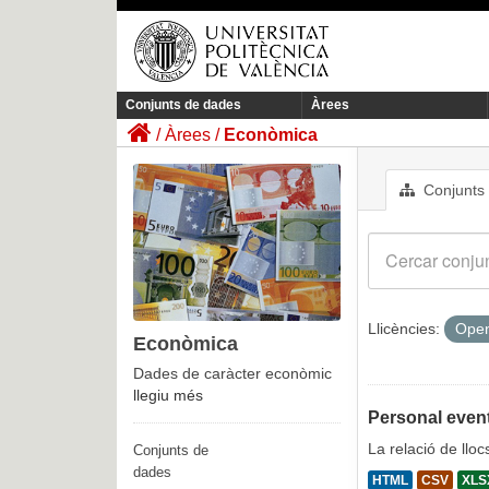
Conjunts de dades
Àrees
Àrees
Econòmica
Conjunts
Llicències:
Open
Econòmica
Dades de caràcter econòmic
llegiu més
Personal event
La relació de llo
Conjunts de
dades
HTML
CSV
XLS