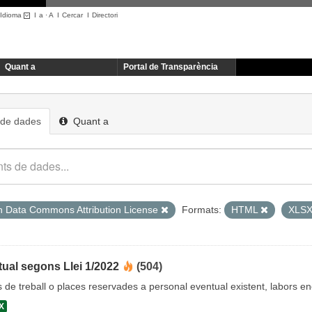
Idioma
I
a
·
A
I
Cercar
I
Directori
Quant a
Portal de Transparència
 de dades
Quant a
 Data Commons Attribution License
Formats:
HTML
XLS
ual segons Llei 1/2022
(504)
cs de treball o places reservades a personal eventual existent, labors 
X