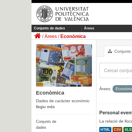
Conjunts de dades
Àrees
Àrees
Econòmica
Conjunts
Àrees:
Econòm
Econòmica
Dades de caràcter econòmic
llegiu més
Personal event
La relació de llo
Conjunts de
dades
HTML
CSV
XLS