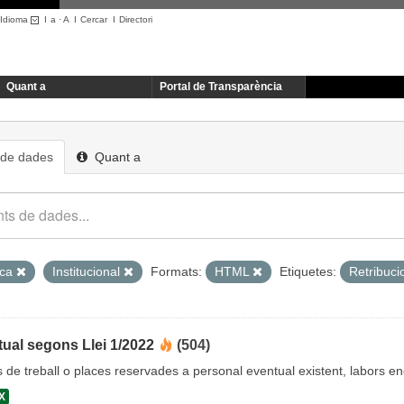
Idioma
I
a
·
A
I
Cercar
I
Directori
Quant a
Portal de Transparència
 de dades
Quant a
ica
Institucional
Formats:
HTML
Etiquetes:
Retribuc
ual segons Llei 1/2022
(504)
cs de treball o places reservades a personal eventual existent, labors 
X