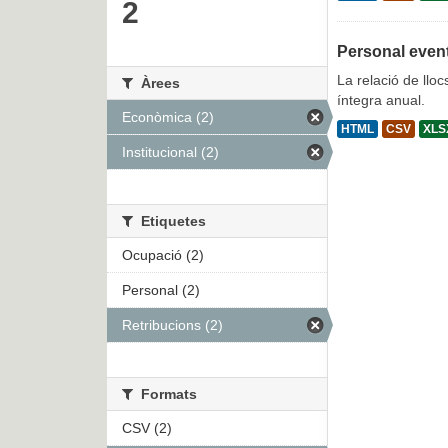
2
Personal even
La relació de lloc
Àrees
íntegra anual.
Econòmica (2)
HTML
CSV
XLS
Institucional (2)
Etiquetes
Ocupació (2)
Personal (2)
Retribucions (2)
Formats
CSV (2)