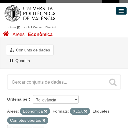
Idioma
I
a
·
A
I
Cercar
I
Directori
Conjunts de dades
Àrees
Econòmica
Àrees
Quant a
Conjunts de dades
Portal de Transparència
Quant a
Ordena per
Àrees:
Econòmica
Formats:
XLSX
Etiquetes:
Comptes obertes