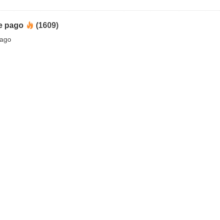
e pago
(1609)
pago