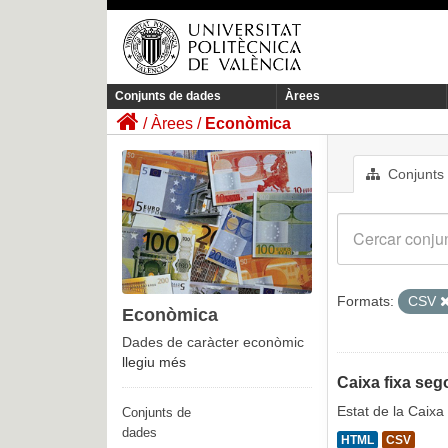
Conjunts de dades
Àrees
Àrees
Econòmica
Conjunts
Formats:
CSV
Econòmica
Dades de caràcter econòmic
llegiu més
Caixa fixa seg
Estat de la Caixa
Conjunts de
dades
HTML
CSV