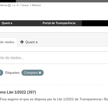
Idioma
I
a
·
A
I
Cercar
I
Directori
Quant a
Portal de Transparència
 de dades
Quant a
Etiquetes:
Comptes
ons Llei 1/2022
(397)
 Fixa segons el que es disposa per la Llei 1/2022 de Transparència i 