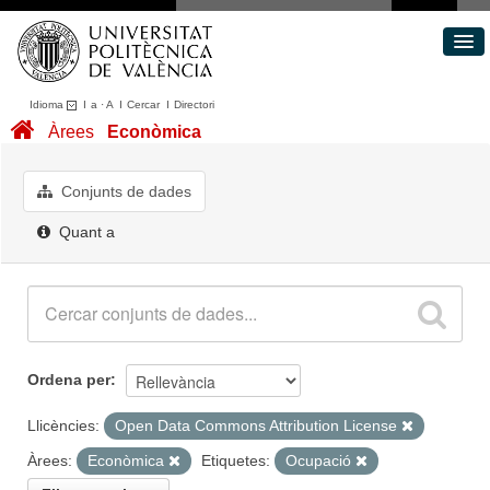
Idioma
I
a
·
A
I
Cercar
I
Directori
Conjunts de dades
Àrees
Econòmica
Àrees
Quant a
Conjunts de dades
Portal de Transparència
Quant a
Ordena per
Llicències:
Open Data Commons Attribution License
Àrees:
Econòmica
Etiquetes:
Ocupació