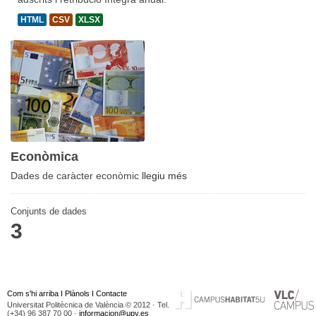
HTML
CSV
XLSX
Econòmica
Dades de caràcter econòmic
llegiu més
Conjunts de dades
3
Com s'hi arriba
I
Plànols
I
Contacte
Universitat Politècnica de València © 2012 · Tel.
(+34) 96 387 70 00 ·
informacion@upv.es