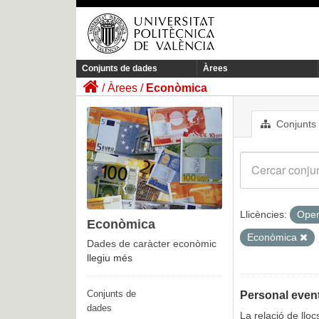
Conjunts de dades
Àrees
Àrees
Econòmica
Conjunts
Llicències:
Open
Econòmica
Econòmica
Dades de caràcter econòmic
llegiu més
Conjunts de
Personal event
dades
La relació de llo