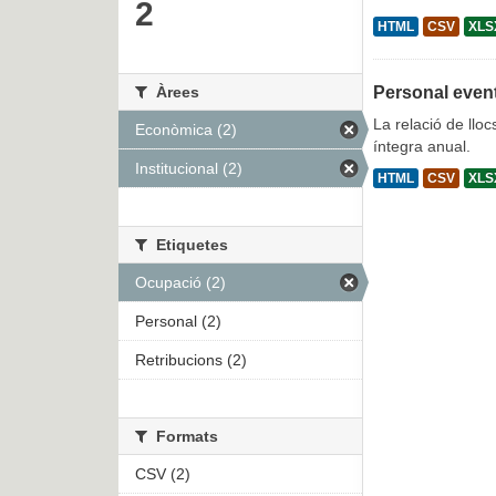
2
HTML
CSV
XLS
Àrees
Personal even
La relació de lloc
Econòmica (2)
íntegra anual.
Institucional (2)
HTML
CSV
XLS
Etiquetes
Ocupació (2)
Personal (2)
Retribucions (2)
Formats
CSV (2)