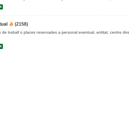
X
tual
(2158)
s de treball o places reservades a personal eventual, entitat, centre dire
X