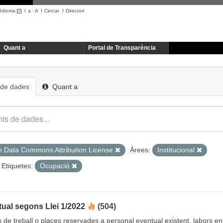
Idioma
I
a
·
A
I
Cercar
I
Directori
Quant a
Portal de Transparència
 de dades
Quant a
 Data Commons Attribution License
Àrees:
Institucional
Etiquetes:
Ocupació
ual segons Llei 1/2022
(504)
cs de treball o places reservades a personal eventual existent, labors 