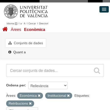
Idioma
I
a
·
A
I
Cercar
I
Directori
Conjunts de dades
Àrees
Econòmica
Àrees
Quant a
Conjunts de dades
Portal de Transparència
Quant a
Ordena per
Àrees:
Econòmica
Institucional
Etiquetes:
Retribucions