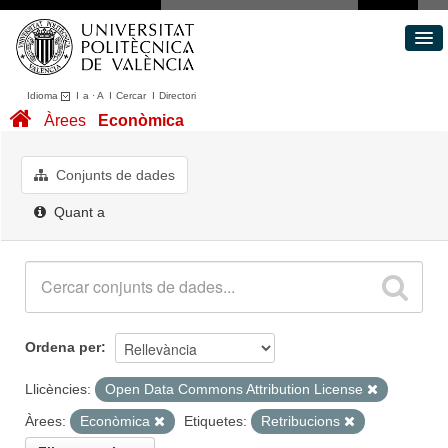
Idioma
I
a
·
A
I
Cercar
I
Directori
Conjunts de dades
Àrees
Econòmica
Àrees
Quant a
Conjunts de dades
Portal de Transparència
Quant a
Ordena per
Llicències:
Open Data Commons Attribution License
Àrees:
Econòmica
Etiquetes:
Retribucions