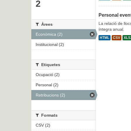
2
Personal even
La relació de lloc
Àrees
íntegra anual.
Econòmica (2)
HTML
CSV
XLS
Institucional (2)
Etiquetes
Ocupació (2)
Personal (2)
Retribucions (2)
Formats
CSV (2)