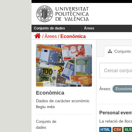
Conjunts de dades
Àrees
Àrees
Econòmica
Conjunts
Àrees:
Econòm
Econòmica
Dades de caràcter econòmic
llegiu més
Personal event
La relació de llo
Conjunts de
dades
HTML
CSV
XLS