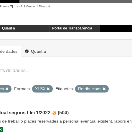
Idioma
I
a
·
A
I
Cercar
I
Directori
Quant a
Portal de Transparència
 de dades
Quant a
ica
Formats:
XLSX
Etiquetes:
Retribucions
ual segons Llei 1/2022
(504)
cs de treball o places reservades a personal eventual existent, labors 
X