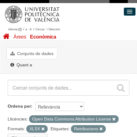
Idioma
I
a
·
A
I
Cercar
I
Directori
Conjunts de dades
Àrees
Econòmica
Àrees
Quant a
Conjunts de dades
Portal de Transparència
Quant a
Ordena per
Llicències:
Open Data Commons Attribution License
Formats:
XLSX
Etiquetes:
Retribucions