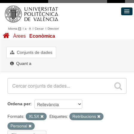
Idioma
I
a
·
A
I
Cercar
I
Directori
Conjunts de dades
Àrees
Econòmica
Àrees
Quant a
Conjunts de dades
Portal de Transparència
Quant a
Ordena per
Formats:
XLSX
Etiquetes:
Retribucions
Personal