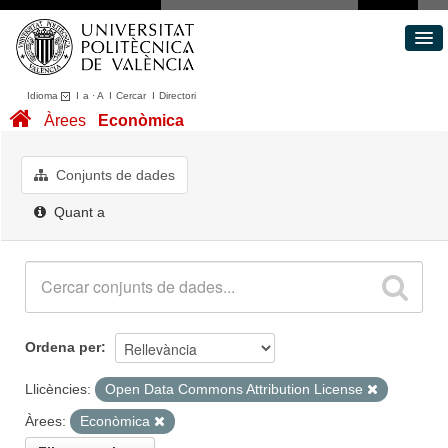
Idioma
I
a
·
A
I
Cercar
I
Directori
Conjunts de dades
Àrees
Econòmica
Àrees
Quant a
Conjunts de dades
Portal de Transparència
Quant a
Ordena per
Llicències:
Open Data Commons Attribution License
Àrees:
Econòmica