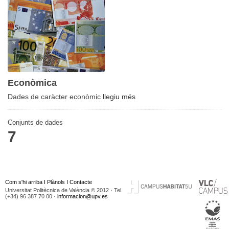
Econòmica
Dades de caràcter econòmic
llegiu més
Conjunts de dades
7
Com s'hi arriba
I
Plànols
I
Contacte
Universitat Politècnica de València © 2012 · Tel.
(+34) 96 387 70 00 ·
informacion@upv.es