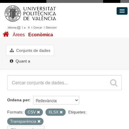
Idioma
I
a
·
A
I
Cercar
I
Directori
Conjunts de dades
Àrees
Econòmica
Àrees
Quant a
Conjunts de dades
Portal de Transparència
Quant a
Ordena per
Formats:
CSV
XLSX
Etiquetes:
Transparència