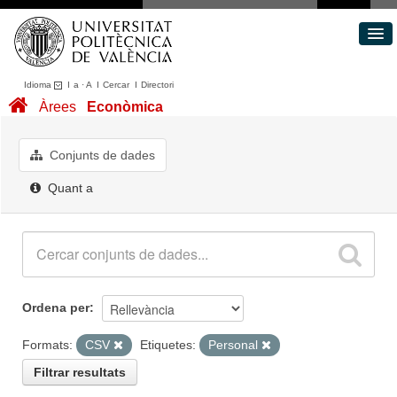
Idioma
I
a
·
A
I
Cercar
I
Directori
Conjunts de dades
Àrees
Econòmica
Àrees
Quant a
Conjunts de dades
Portal de Transparència
Quant a
Ordena per
Formats:
CSV
Etiquetes:
Personal
Filtrar resultats