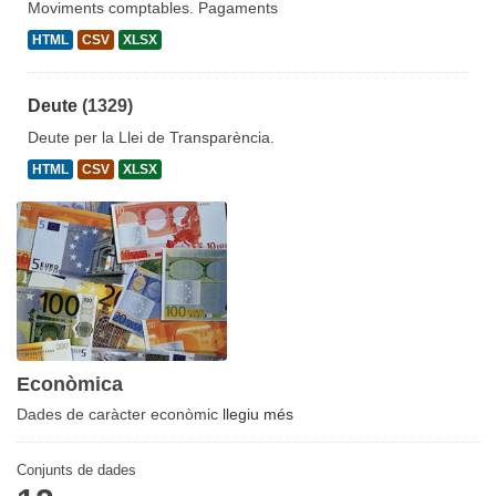
Moviments comptables. Pagaments
HTML
CSV
XLSX
Deute
(1329)
Deute per la Llei de Transparència.
HTML
CSV
XLSX
Econòmica
Dades de caràcter econòmic
llegiu més
Conjunts de dades