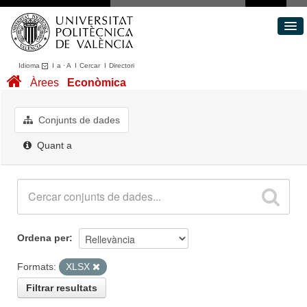
Idioma
I
a
·
A
I
Cercar
I
Directori
Conjunts de dades
Àrees
Econòmica
Àrees
Quant a
Conjunts de dades
Portal de Transparència
Quant a
Ordena per
Formats:
XLSX
Filtrar resultats