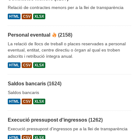
Relació de contractes menors per a la llei de transparència
HTML
CSV
XLSX
Personal eventual
(2158)
La relació de llocs de treball o places reservades a personal
eventual, entitat, centre directiu o òrgan al qual es troben
adscrits i retribució íntegra anual.
HTML
CSV
XLSX
Saldos bancaris
(1624)
Saldos bancaris
HTML
CSV
XLSX
Execució pressupost d'ingressos
(1262)
Execució pressupost d'ingressos pe a la llei de transparència
HTML
CSV
XLSX