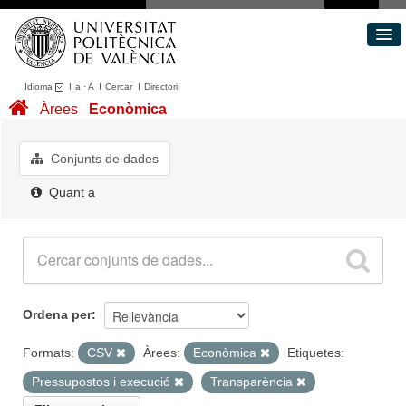
Idioma
I
a
·
A
I
Cercar
I
Directori
Conjunts de dades
Àrees
Econòmica
Àrees
Quant a
Conjunts de dades
Portal de Transparència
Quant a
Ordena per
Formats:
CSV
Àrees:
Econòmica
Etiquetes:
Pressupostos i execució
Transparència