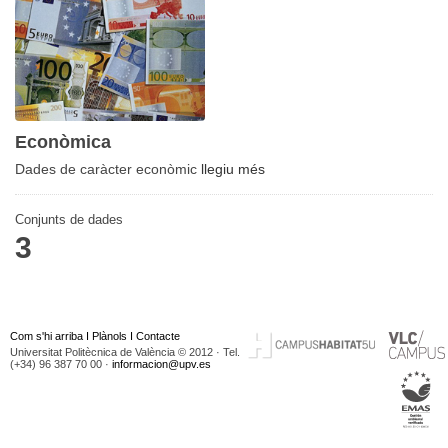
Econòmica
Dades de caràcter econòmic
llegiu més
Conjunts de dades
3
Com s'hi arriba
I
Plànols
I
Contacte
Universitat Politècnica de València © 2012 · Tel.
(+34) 96 387 70 00 ·
informacion@upv.es