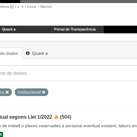
Idioma
I
a
·
A
I
Cercar
I
Directori
Quant a
Portal de Transparència
 de dades
Quant a
ica
Institucional
ual segons Llei 1/2022
(504)
cs de treball o places reservades a personal eventual existent, labors 
X