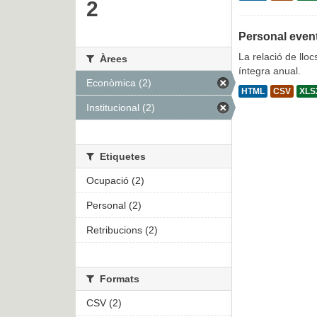
2
Personal even
La relació de lloc
Àrees
íntegra anual.
Econòmica (2)
HTML
CSV
XLS
Institucional (2)
Etiquetes
Ocupació (2)
Personal (2)
Retribucions (2)
Formats
CSV (2)