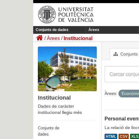
Conjunts de dades
Àrees
Àrees
Institucional
Conjunts
Àrees:
Econòm
Institucional
Dades de caràcter
institucional
llegiu més
Personal event
La relació de llo
Conjunts de
dades
HTML
CSV
XLS