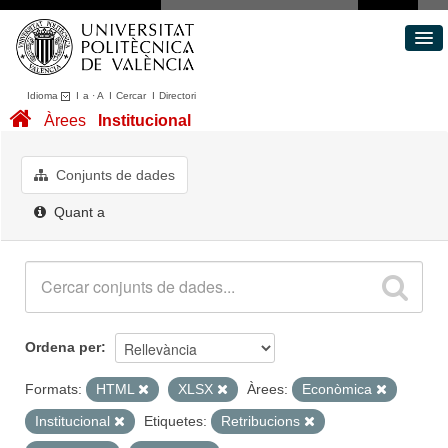
Idioma
I
a
·
A
I
Cercar
I
Directori
Conjunts de dades
Àrees
Institucional
Àrees
Quant a
Conjunts de dades
Portal de Transparència
Quant a
Ordena per
Formats:
HTML
XLSX
Àrees:
Econòmica
Institucional
Etiquetes:
Retribucions