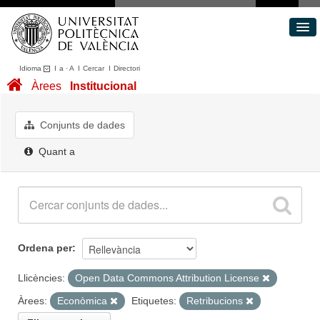
Idioma
I
a
·
A
I
Cercar
I
Directori
Conjunts de dades
Àrees
Institucional
Àrees
Quant a
Conjunts de dades
Portal de Transparència
Quant a
Ordena per
Llicències:
Open Data Commons Attribution License
Àrees:
Econòmica
Etiquetes:
Retribucions