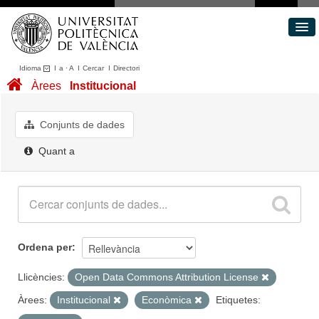
Idioma
I
a
·
A
I
Cercar
I
Directori
Conjunts de dades
Àrees
Institucional
Àrees
Quant a
Conjunts de dades
Portal de Transparència
Quant a
Ordena per
Llicències:
Open Data Commons Attribution License
Àrees:
Institucional
Econòmica
Etiquetes: