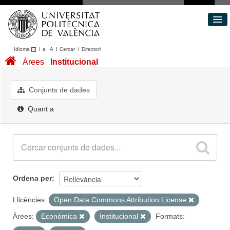
Idioma
I
a
·
A
I
Cercar
I
Directori
Conjunts de dades
Àrees
Institucional
Àrees
Quant a
Conjunts de dades
Portal de Transparència
Quant a
Ordena per
Llicències:
Open Data Commons Attribution License
Àrees:
Econòmica
Institucional
Formats: