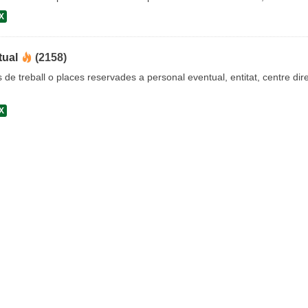
X
tual
(2158)
s de treball o places reservades a personal eventual, entitat, centre dire
X