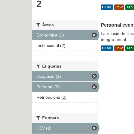
2
HTML
CSV
XLS
Àrees
Personal even
La relació de lloc
Econòmica (2)
íntegra anual.
Institucional (2)
HTML
CSV
XLS
Etiquetes
Ocupació (2)
Personal (2)
Retribucions (2)
Formats
CSV (2)