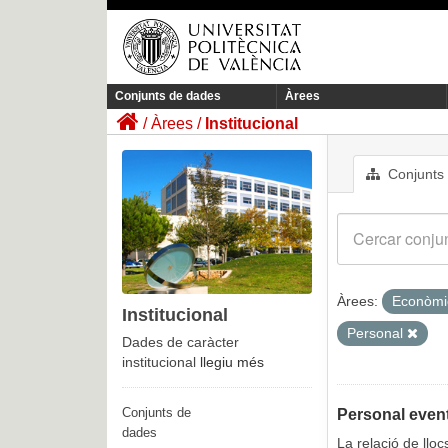
Conjunts de dades
Àrees
Àrees
Institucional
Conjunts
Àrees:
Econòm
Institucional
Personal
Dades de caràcter
institucional
llegiu més
Conjunts de
Personal event
dades
La relació de llo