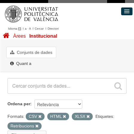
Idioma
I
a
·
A
I
Cercar
I
Directori
Conjunts de dades
Àrees
Institucional
Àrees
Quant a
Conjunts de dades
Portal de Transparència
Quant a
Ordena per
Formats:
CSV
HTML
XLSX
Etiquetes:
Retribucions