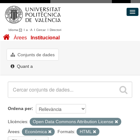
Idioma
I
a
·
A
I
Cercar
I
Directori
Conjunts de dades
Àrees
Institucional
Àrees
Quant a
Conjunts de dades
Portal de Transparència
Quant a
Ordena per
Llicències:
Open Data Commons Attribution License
Àrees:
Econòmica
Formats:
HTML