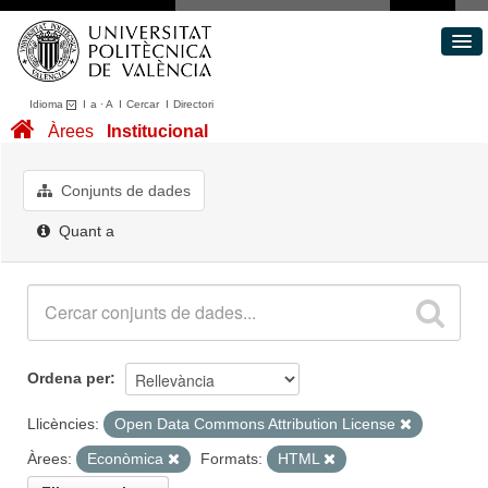
Idioma
I
a
·
A
I
Cercar
I
Directori
Conjunts de dades
Àrees
Institucional
Àrees
Quant a
Conjunts de dades
Portal de Transparència
Quant a
Ordena per
Llicències:
Open Data Commons Attribution License
Àrees:
Econòmica
Formats:
HTML