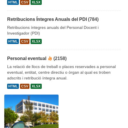
HTML
CSV
XLSX
Retribucions Íntegres Anuals del PDI
(784)
Retribucions íntegres anuals del Personal Docent i
Investigador (PDI)
HTML
CSV
XLSX
Personal eventual
(2158)
La relació de llocs de treball o places reservades a personal
eventual, entitat, centre directiu o òrgan al qual es troben
adscrits i retribució íntegra anual.
HTML
CSV
XLSX