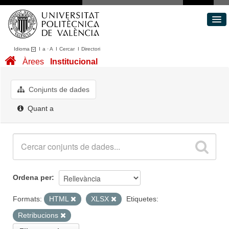
Idioma
I
a
·
A
I
Cercar
I
Directori
Conjunts de dades
Àrees
Institucional
Àrees
Quant a
Conjunts de dades
Portal de Transparència
Quant a
Ordena per
Formats:
HTML
XLSX
Etiquetes:
Retribucions