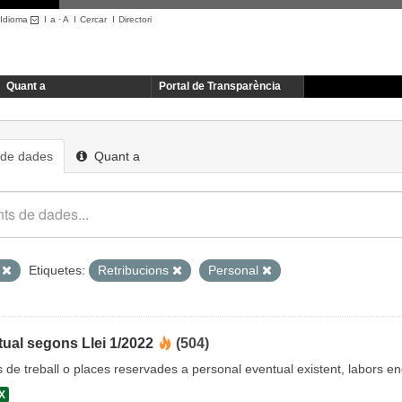
Idioma
I
a
·
A
I
Cercar
I
Directori
Quant a
Portal de Transparència
 de dades
Quant a
L
Etiquetes:
Retribucions
Personal
ual segons Llei 1/2022
(504)
cs de treball o places reservades a personal eventual existent, labors 
X