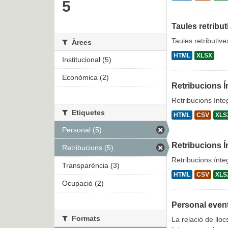
5
Taules retribut
Taules retributiv
Àrees
HTML
XLSX
Institucional (5)
Econòmica (2)
Retribucions Í
Retribucions ínte
Etiquetes
HTML
CSV
XLS
Personal (5)
Retribucions Í
Retribucions (5)
Retribucions ínte
Transparència (3)
HTML
CSV
XLS
Ocupació (2)
Personal even
Formats
La relació de lloc