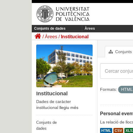
Conjunts de dades
Àrees
Àrees
Institucional
Conjunts
Formats:
HTM
Institucional
Dades de caràcter
institucional
llegiu més
Personal event
La relació de llo
Conjunts de
dades
HTML
CSV
XLS