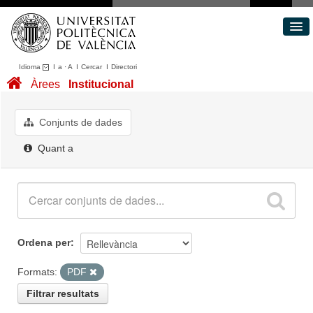
Idioma
I
a
·
A
I
Cercar
I
Directori
Conjunts de dades
Àrees
Institucional
Àrees
Quant a
Conjunts de dades
Portal de Transparència
Quant a
Ordena per
Formats:
PDF
Filtrar resultats