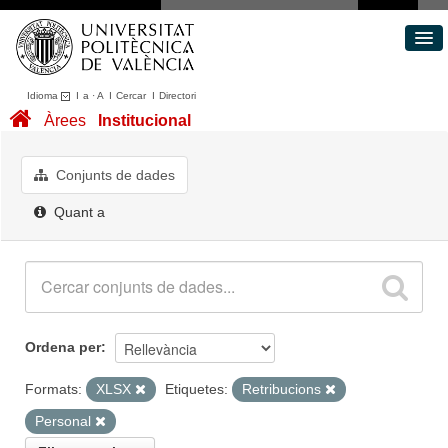
Idioma
I
a
·
A
I
Cercar
I
Directori
Conjunts de dades
Àrees
Institucional
Àrees
Quant a
Conjunts de dades
Portal de Transparència
Quant a
Ordena per
Formats:
XLSX
Etiquetes:
Retribucions
Personal