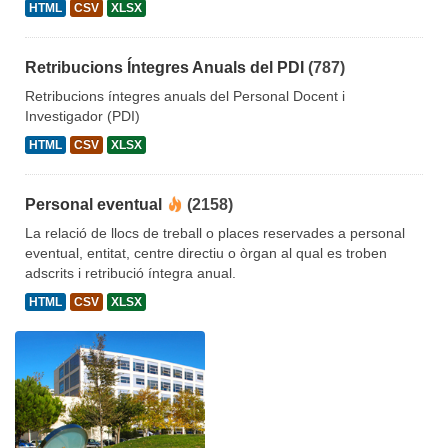
HTML
CSV
XLSX
Retribucions Íntegres Anuals del PDI
(787)
Retribucions íntegres anuals del Personal Docent i
Investigador (PDI)
HTML
CSV
XLSX
Personal eventual
(2158)
La relació de llocs de treball o places reservades a personal
eventual, entitat, centre directiu o òrgan al qual es troben
adscrits i retribució íntegra anual.
HTML
CSV
XLSX