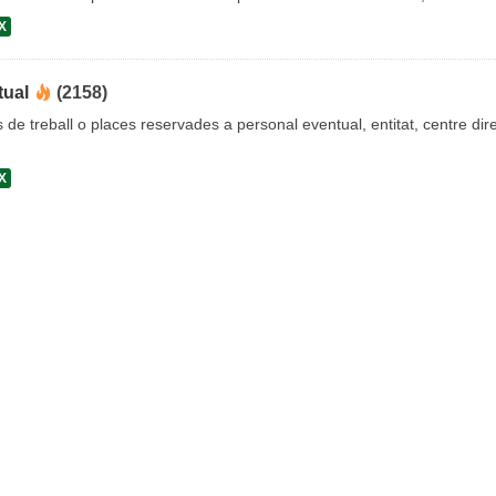
X
tual
(2158)
s de treball o places reservades a personal eventual, entitat, centre dire
X