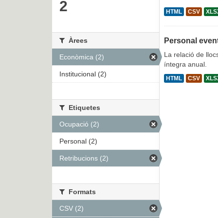
2
HTML
CSV
XLS
Àrees
Personal even
La relació de lloc
Econòmica (2)
íntegra anual.
Institucional (2)
HTML
CSV
XLS
Etiquetes
Ocupació (2)
Personal (2)
Retribucions (2)
Formats
CSV (2)