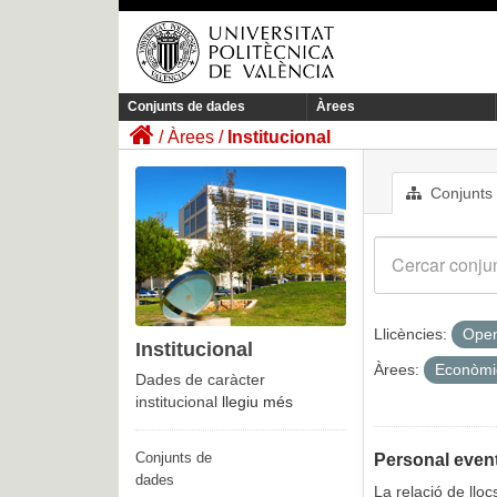
Conjunts de dades
Àrees
Àrees
Institucional
Conjunts
Llicències:
Open
Institucional
Àrees:
Econòm
Dades de caràcter
institucional
llegiu més
Conjunts de
Personal event
dades
La relació de llo