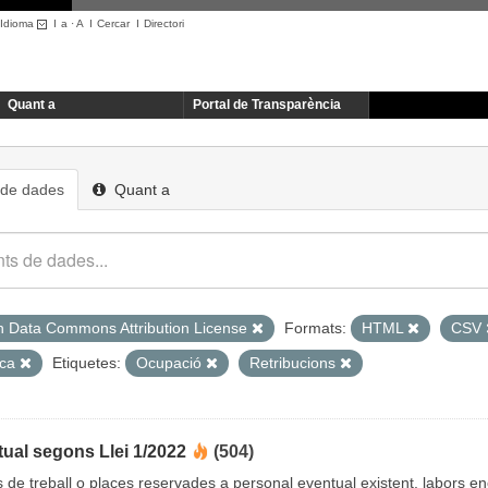
Idioma
I
a
·
A
I
Cercar
I
Directori
Quant a
Portal de Transparència
 de dades
Quant a
 Data Commons Attribution License
Formats:
HTML
CSV
ica
Etiquetes:
Ocupació
Retribucions
ual segons Llei 1/2022
(504)
cs de treball o places reservades a personal eventual existent, labors 