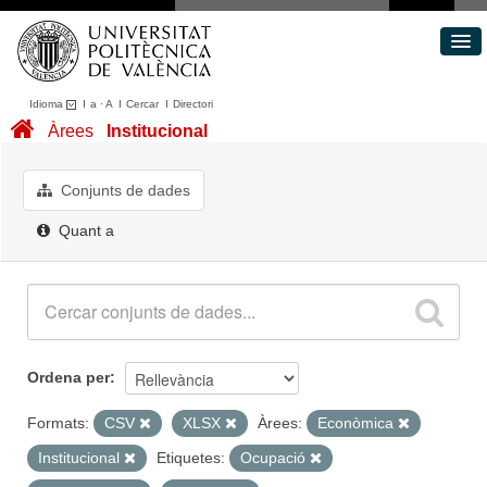
Idioma
I
a
·
A
I
Cercar
I
Directori
Conjunts de dades
Àrees
Institucional
Àrees
Quant a
Conjunts de dades
Portal de Transparència
Quant a
Ordena per
Formats:
CSV
XLSX
Àrees:
Econòmica
Institucional
Etiquetes:
Ocupació