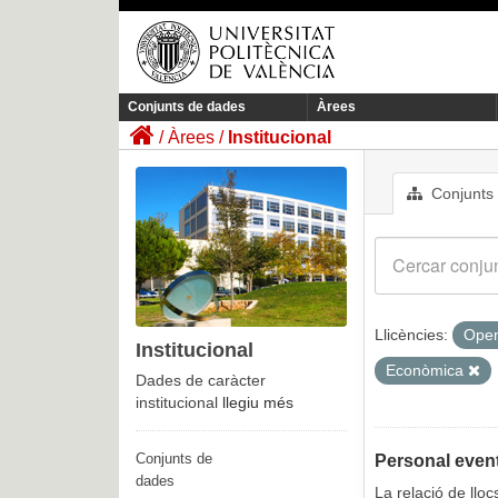
Conjunts de dades
Àrees
Àrees
Institucional
Conjunts
Llicències:
Open
Institucional
Econòmica
Dades de caràcter
institucional
llegiu més
Conjunts de
Personal event
dades
La relació de llo