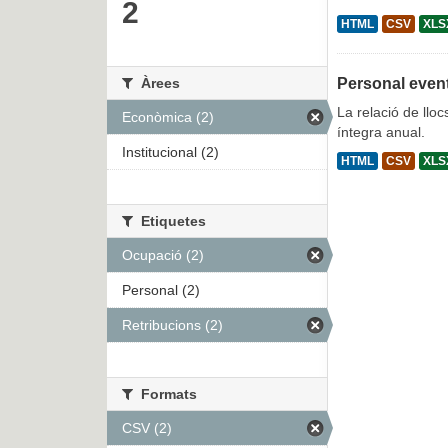
2
HTML
CSV
XLS
Àrees
Personal even
La relació de lloc
Econòmica (2)
íntegra anual.
Institucional (2)
HTML
CSV
XLS
Etiquetes
Ocupació (2)
Personal (2)
Retribucions (2)
Formats
CSV (2)