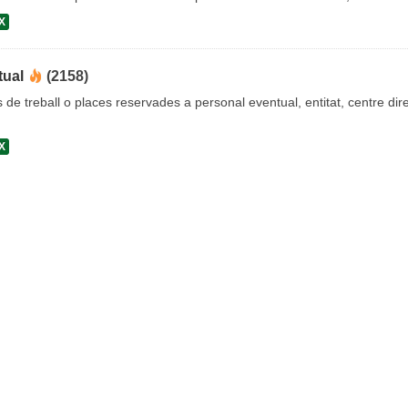
X
tual
(2158)
s de treball o places reservades a personal eventual, entitat, centre dire
X