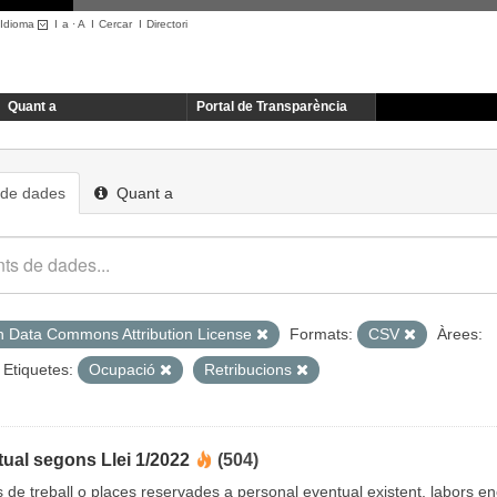
Idioma
I
a
·
A
I
Cercar
I
Directori
Quant a
Portal de Transparència
 de dades
Quant a
 Data Commons Attribution License
Formats:
CSV
Àrees:
Etiquetes:
Ocupació
Retribucions
ual segons Llei 1/2022
(504)
cs de treball o places reservades a personal eventual existent, labors 