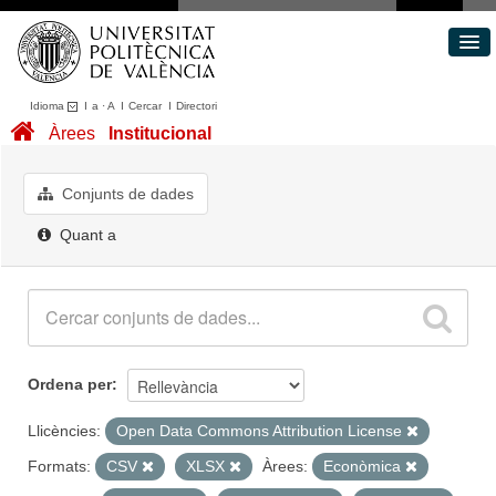
Idioma
I
a
·
A
I
Cercar
I
Directori
Conjunts de dades
Àrees
Institucional
Àrees
Quant a
Conjunts de dades
Portal de Transparència
Quant a
Ordena per
Llicències:
Open Data Commons Attribution License
Formats:
CSV
XLSX
Àrees:
Econòmica