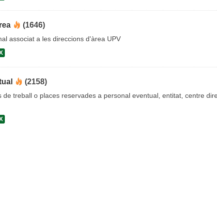
rea
(1646)
al associat a les direccions d'àrea UPV
X
tual
(2158)
s de treball o places reservades a personal eventual, entitat, centre dire
X