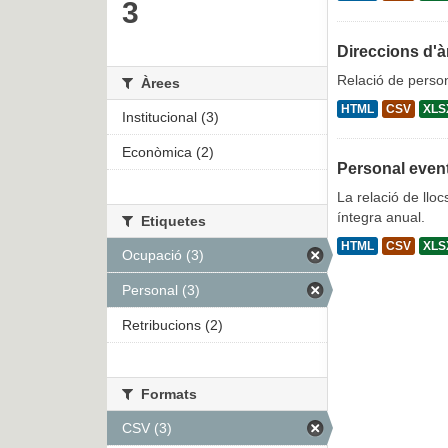
3
Direccions d'à
Relació de person
Àrees
HTML
CSV
XLS
Institucional (3)
Econòmica (2)
Personal even
La relació de lloc
íntegra anual.
Etiquetes
HTML
CSV
XLS
Ocupació (3)
Personal (3)
Retribucions (2)
Formats
CSV (3)