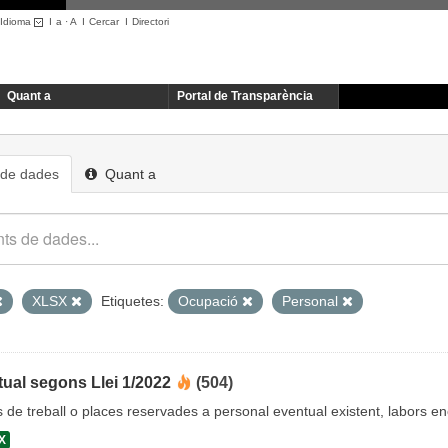
Idioma
I
a
·
A
I
Cercar
I
Directori
Quant a
Portal de Transparència
 de dades
Quant a
XLSX
Etiquetes:
Ocupació
Personal
ual segons Llei 1/2022
(504)
cs de treball o places reservades a personal eventual existent, labors 
X