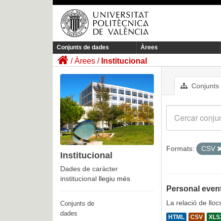
Conjunts de dades
Àrees
Àrees
Institucional
Conjunts
Formats:
CSV
Institucional
Dades de caràcter
institucional
llegiu més
Personal event
La relació de llo
Conjunts de
dades
HTML
CSV
XLS