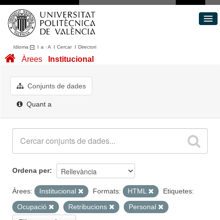
Idioma
I
a
·
A
I
Cercar
I
Directori
Conjunts de dades
Àrees
Institucional
Àrees
Quant a
Conjunts de dades
Portal de Transparència
Quant a
Ordena per
Àrees:
Institucional
Formats:
HTML
Etiquetes:
Ocupació
Retribucions
Personal