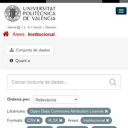
Idioma
I
a
·
A
I
Cercar
I
Directori
Conjunts de dades
Àrees
Institucional
Àrees
Quant a
Conjunts de dades
Portal de Transparència
Quant a
Ordena per
Llicències:
Open Data Commons Attribution License
Formats:
CSV
XLSX
Àrees:
Institucional