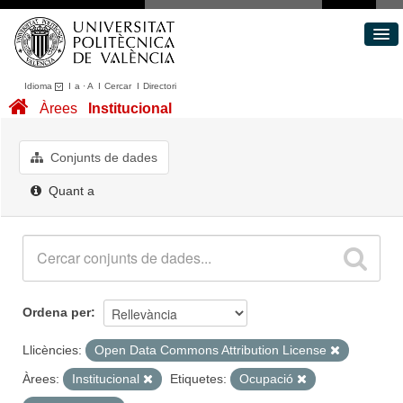
Idioma
I
a
·
A
I
Cercar
I
Directori
Conjunts de dades
Àrees
Institucional
Àrees
Quant a
Conjunts de dades
Portal de Transparència
Quant a
Ordena per
Llicències:
Open Data Commons Attribution License
Àrees:
Institucional
Etiquetes:
Ocupació