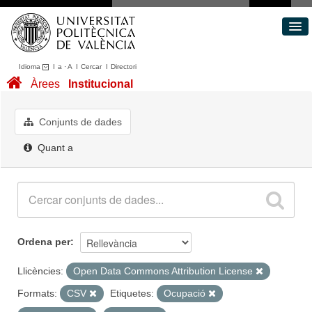
Idioma
I
a
·
A
I
Cercar
I
Directori
Conjunts de dades
Àrees
Institucional
Àrees
Quant a
Conjunts de dades
Portal de Transparència
Quant a
Ordena per
Llicències:
Open Data Commons Attribution License
Formats:
CSV
Etiquetes:
Ocupació