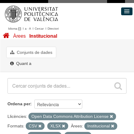
Idioma
I
a
·
A
I
Cercar
I
Directori
Conjunts de dades
Àrees
Institucional
Àrees
Quant a
Conjunts de dades
Portal de Transparència
Quant a
Ordena per
Llicències:
Open Data Commons Attribution License
Formats:
CSV
XLSX
Àrees:
Institucional