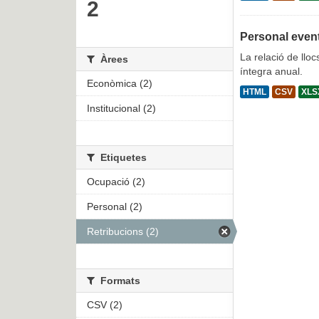
2
Personal even
La relació de lloc
Àrees
íntegra anual.
Econòmica (2)
HTML
CSV
XLS
Institucional (2)
Etiquetes
Ocupació (2)
Personal (2)
Retribucions (2)
Formats
CSV (2)