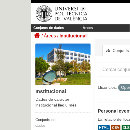
Conjunts de dades
Àrees
Àrees
Institucional
Conjunts
Llicències:
Open
Institucional
Dades de caràcter
institucional
llegiu més
Personal event
La relació de llo
Conjunts de
dades
HTML
CSV
XLS