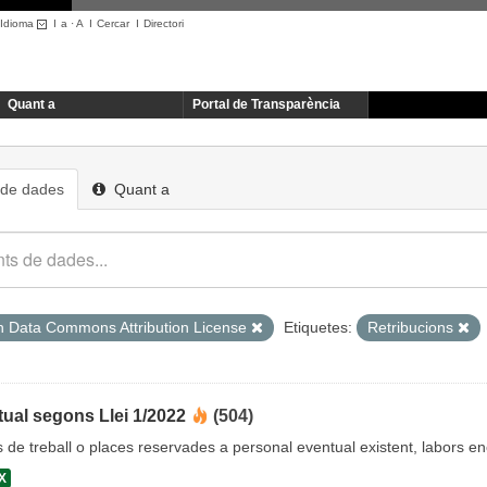
Idioma
I
a
·
A
I
Cercar
I
Directori
Quant a
Portal de Transparència
 de dades
Quant a
 Data Commons Attribution License
Etiquetes:
Retribucions
ual segons Llei 1/2022
(504)
cs de treball o places reservades a personal eventual existent, labors 
X