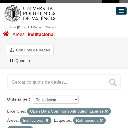
Idioma
I
a
·
A
I
Cercar
I
Directori
Conjunts de dades
Àrees
Institucional
Àrees
Quant a
Conjunts de dades
Portal de Transparència
Quant a
Ordena per
Llicències:
Open Data Commons Attribution License
Àrees:
Institucional
Etiquetes:
Retribucions