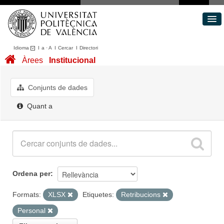
Idioma
I
a
·
A
I
Cercar
I
Directori
Conjunts de dades
Àrees
Institucional
Àrees
Quant a
Conjunts de dades
Portal de Transparència
Quant a
Ordena per
Formats:
XLSX
Etiquetes:
Retribucions
Personal