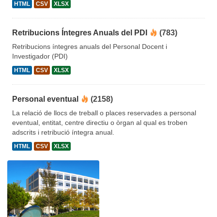
HTML
CSV
XLSX
Retribucions Íntegres Anuals del PDI
(783)
Retribucions íntegres anuals del Personal Docent i
Investigador (PDI)
HTML
CSV
XLSX
Personal eventual
(2158)
La relació de llocs de treball o places reservades a personal
eventual, entitat, centre directiu o òrgan al qual es troben
adscrits i retribució íntegra anual.
HTML
CSV
XLSX