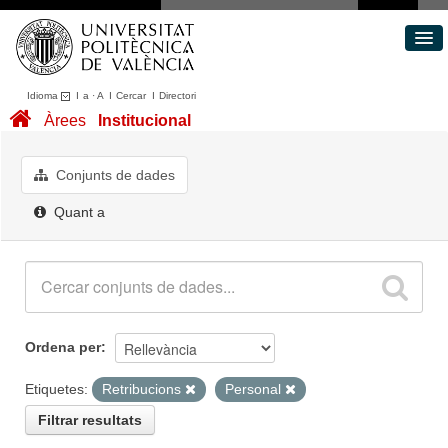
Idioma
I
a
·
A
I
Cercar
I
Directori
Conjunts de dades
Àrees
Institucional
Àrees
Quant a
Conjunts de dades
Portal de Transparència
Quant a
Ordena per
Etiquetes:
Retribucions
Personal
Filtrar resultats