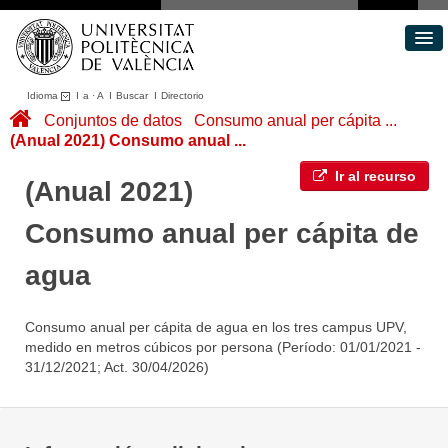
Idioma
I
a
·
A
I
Buscar
I
Directorio
Conjuntos de datos
Conjuntos de datos
Consumo anual per cápita ...
(Anual 2021) Consumo anual ...
Áreas
Acerca de
Ir al recurso
(Anual 2021)
Portal de Transparencia
Consumo anual per cápita de
agua
Consumo anual per cápita de agua en los tres campus UPV,
medido en metros cúbicos por persona (Período: 01/01/2021 -
31/12/2021; Act. 30/04/2026)