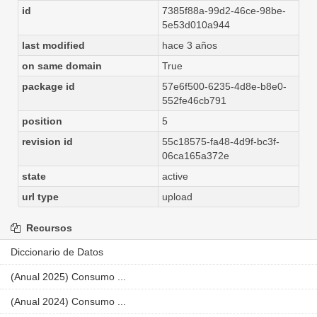
id
7385f88a-99d2-46ce-98be-
5e53d010a944
last modified
hace 3 años
on same domain
True
package id
57e6f500-6235-4d8e-b8e0-
552fe46cb791
position
5
revision id
55c18575-fa48-4d9f-bc3f-
06ca165a372e
state
active
url type
upload
Recursos
Diccionario de Datos
(Anual 2025) Consumo ...
(Anual 2024) Consumo ...