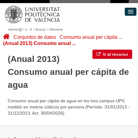
Idioma
I
a
·
A
I
Buscar
I
Directorio
Conjuntos de datos
Conjuntos de datos
Consumo anual per cápita ...
(Anual 2013) Consumo anual ...
Áreas
Acerca de
Ir al recurso
(Anual 2013)
Portal de Transparencia
Consumo anual per cápita de
agua
Consumo anual per cápita de agua en los tres campus UPV,
medido en metros cúbicos por persona (Período: 01/01/2013 -
31/12/2013; Act. 30/04/2026)