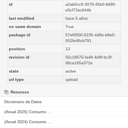
id
a2ab0cc9-3078-45b0-8d90-
e5cf72ec644b
last modified
hace 5 años
on same domain
True
package id
57e6f500-6235-4d8e-b8e0-
552fe46cb791
position
13
revision id
55c18575-fa48-4d9f-bc3f-
06ca165a372e
state
active
url type
upload
Recursos
Diccionario de Datos
(Anual 2025) Consumo ...
(Anual 2024) Consumo ...