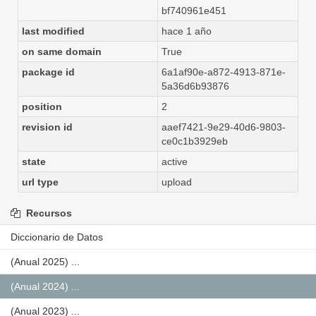
bf740961e451
last modified
hace 1 año
on same domain
True
package id
6a1af90e-a872-4913-871e-
5a36d6b93876
position
2
revision id
aaef7421-9e29-40d6-9803-
ce0c1b3929eb
state
active
url type
upload
Recursos
Diccionario de Datos
(Anual 2025) ...
(Anual 2024) ...
(Anual 2023) ...