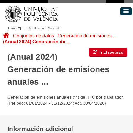
Idioma
I
a
·
A
I
Buscar
I
Directorio
Conjuntos de datos
Conjuntos de datos
Generación de emisiones ...
(Anual 2024) Generación de ...
Áreas
Acerca de
Ir al recurso
(Anual 2024)
Portal de Transparencia
Generación de emisiones
anuales ...
Generación de emisiones anuales (tn) de HFC por trabajador
(Período: 01/01/2024 - 31/12/2024; Act. 30/04/2026)
Información adicional