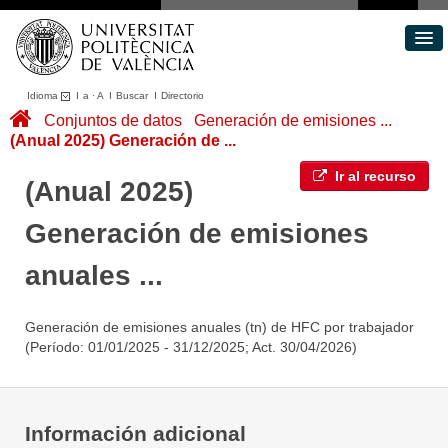
Idioma
I
a
·
A
I
Buscar
I
Directorio
Conjuntos de datos
Conjuntos de datos
Generación de emisiones ...
(Anual 2025) Generación de ...
Áreas
Acerca de
Ir al recurso
(Anual 2025)
Portal de Transparencia
Generación de emisiones
anuales ...
Generación de emisiones anuales (tn) de HFC por trabajador
(Período: 01/01/2025 - 31/12/2025; Act. 30/04/2026)
Información adicional