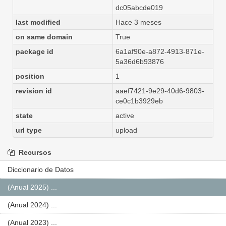
dc05abcde019
last modified
Hace 3 meses
on same domain
True
package id
6a1af90e-a872-4913-871e-
5a36d6b93876
position
1
revision id
aaef7421-9e29-40d6-9803-
ce0c1b3929eb
state
active
url type
upload
Recursos
Diccionario de Datos
(Anual 2025) ...
(Anual 2024) ...
(Anual 2023) ...