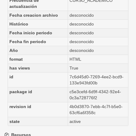
Frecuencia de
CURSO_ACADEMICO
actualización
Fecha creacion archivo
desconocido
Histórico
desconocido
Fecha inicio periodo
desconocido
Fecha fin periodo
desconocido
Año
desconocido
format
HTML
has views
True
id
7c6d45d0-7269-4ee2-bcd9-
133e943fd00b
package id
c5e3cefd-6d9f-4342-92e4-
0c3a728776f2
revision id
4b0d3870-7ebb-4c7f-b5e0-
63cf6a6f358c
state
active
Recursos