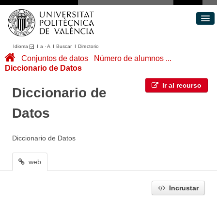
Idioma
I
a
·
A
I
Buscar
I
Directorio
Conjuntos de datos
Conjuntos de datos
Número de alumnos ...
Diccionario de Datos
Áreas
Acerca de
Ir al recurso
Diccionario de
Portal de Transparencia
Datos
Diccionario de Datos
web
Incrustar