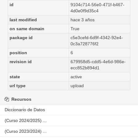
id
9104c714-56e0-471f-b467-
4d0e0f9d35c4
last modified
hace 3 años
on same domain
True
package id
c5e3cefd-6d9f-4342-92e4-
0c3a728776f2
position
6
revision id
679958d5-cdd5-4e6d-986e-
ecc852b894d1
state
active
url type
upload
Recursos
Diccionario de Datos
(Curso 2024/2025) ...
(Curso 2023/2024) ...