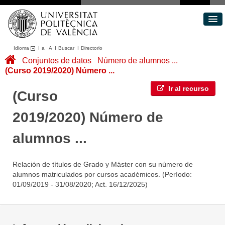
Idioma
I
a
·
A
I
Buscar
I
Directorio
Conjuntos de datos
Conjuntos de datos
Número de alumnos ...
(Curso 2019/2020) Número ...
Áreas
Acerca de
Ir al recurso
(Curso
Portal de Transparencia
2019/2020) Número de
alumnos ...
Relación de títulos de Grado y Máster con su número de
alumnos matriculados por cursos académicos. (Período:
01/09/2019 - 31/08/2020; Act. 16/12/2025)