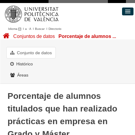
Idioma
I
a
·
A
I
Buscar
I
Directorio
Conjuntos de datos
Conjuntos de datos
Porcentaje de alumnos ...
Áreas
Acerca de
Conjunto de datos
Portal de Transparencia
Histórico
Áreas
Porcentaje de alumnos
titulados que han realizado
prácticas en empresa en
Grado y Máster